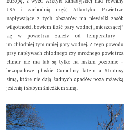
Europę, z wyżu Arktyki kanadyjskiej nad równiny
USA i zachodnią część Atlantyku. Powietrze
napływające z tych obszarów ma niewielki zasób
wilgotności, bowiem ilość pary wodnej „mieszczącej”
się w powietrzu zależy od temperatury –
im chłodniej tym mniej pary wodnej. Z tego powodu
przy napływach chłodnego czy mroźnego powietrza
chmur nie ma lub są tylko na niskim poziomie –
bezopadowe płaskie Cumulusy latem a Stratusy
zimą, które nie dają żadnych opadów poza mżawką
jesienią i słabym śnieżkiem zimą.