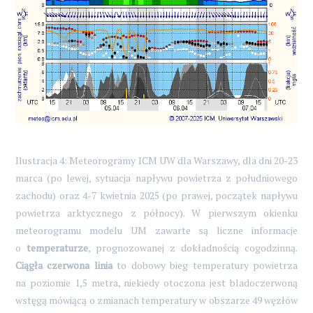
Ilustracja 4: Meteorogramy ICM UW dla Warszawy, dla dni 20-23
marca (po lewej, sytuacja napływu powietrza z południowego
zachodu) oraz 4-7 kwietnia 2025 (po prawej, początek napływu
powietrza arktycznego z północy). W pierwszym okienku
meteorogramu modelu UM zawarte są liczne informacje
o
temperaturze
, prognozowanej z dokładnością cogodzinną.
Ciągła czerwona linia
to dobowy bieg temperatury powietrza
na poziomie 1,5 metra, niekiedy otoczona jest bladoczerwoną
wstęgą mówiącą o zmianach temperatury w obszarze 49 węzłów