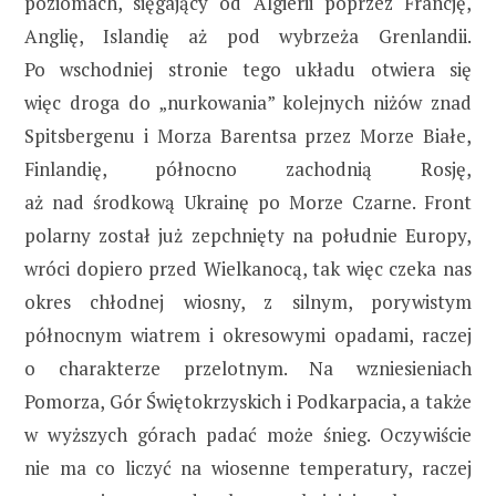
poziomach, sięgający od Algierii poprzez Francję,
Anglię, Islandię aż pod wybrzeża Grenlandii.
Po wschodniej stronie tego układu otwiera się
więc droga do „nurkowania” kolejnych niżów znad
Spitsbergenu i Morza Barentsa przez Morze Białe,
Finlandię, północno zachodnią Rosję,
aż nad środkową Ukrainę po Morze Czarne. Front
polarny został już zepchnięty na południe Europy,
wróci dopiero przed Wielkanocą, tak więc czeka nas
okres chłodnej wiosny, z silnym, porywistym
północnym wiatrem i okresowymi opadami, raczej
o charakterze przelotnym. Na wzniesieniach
Pomorza, Gór Świętokrzyskich i Podkarpacia, a także
w wyższych górach padać może śnieg. Oczywiście
nie ma co liczyć na wiosenne temperatury, raczej