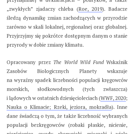
„zwykłych” zjadaczy chleba (
Roe, 2019
). Badacze
śledzą dynamikę zmian zachodzących w przyrodzie
zarówno w skali lokalnej, regionalnej oraz globalnej.
Przyjrzyjmy się pokrótce dostępnym danym o stanie
przyrody w dobie zmiany klimatu.
Opracowany przez
The World Wild Fund
Wskaźnik
Zasobów Biologicznych Planety wskazuje
na wyraźny spadek liczebności populacji kręgowców
morskich, słodkowodnych (tych zwłaszcza)
i lądowych w ostatnich dziesięcioleciach (
WWF, 2020
;
Nauka o Klimacie; Rzeki, jeziora, mokradła
). Inne
dane świadczą o tym, że także liczebność wybranych
populacji bezkręgowców (robaki płaskie, nicienie,
pierścienice, owady, skorupiaki, mięczaki i wiele