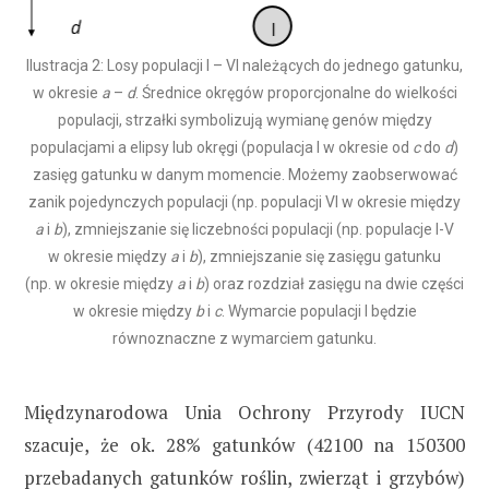
Ilustracja 2: Losy populacji I – VI należących do jednego gatunku,
w okresie
a
–
d
. Średnice okręgów proporcjonalne do wielkości
populacji, strzałki symbolizują wymianę genów między
populacjami a elipsy lub okręgi (populacja I w okresie od
c
do
d
)
zasięg gatunku w danym momencie. Możemy zaobserwować
zanik pojedynczych populacji (np. populacji VI w okresie między
a
i
b
), zmniejszanie się liczebności populacji (np. populacje I-V
w okresie między
a
i
b
), zmniejszanie się zasięgu gatunku
(np. w okresie między
a
i
b
) oraz rozdział zasięgu na dwie części
w okresie między
b
i
c
. Wymarcie populacji I będzie
równoznaczne z wymarciem gatunku.
Międzynarodowa Unia Ochrony Przyrody IUCN
szacuje, że ok. 28% gatunków (42100 na 150300
przebadanych gatunków roślin, zwierząt i grzybów)