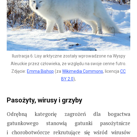
Ilustracja 6: Lisy arktyczne zostały wprowadzone na Wyspy
Aleuckie przez człowieka, ze względu na swoje cenne futro.
Zdjęcie:
Emma Bishop
(za
Wikimedia Commons
, licencja
CC
BY 2.0
),
Pasożyty, wirusy i grzyby
Odrębną kategorię zagrożeń dla bogactwa
gatunkowego stanowią gatunki pasożytnicze
i chorobotwórcze rekrutujące się wśród wirusów