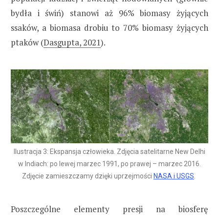
bydła i świń) stanowi aż 96% biomasy żyjących
ssaków, a biomasa drobiu to 70% biomasy żyjących
ptaków (
Dasgupta, 2021
).
Ilustracja 3: Ekspansja człowieka. Zdjęcia satelitarne New Delhi
w Indiach: po lewej marzec 1991, po prawej – marzec 2016.
Zdjęcie zamieszczamy dzięki uprzejmości
NASA i USGS
.
Poszczególne elementy presji na biosferę