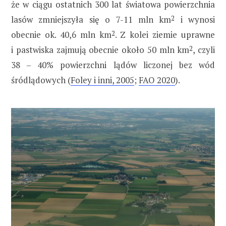
że w ciągu ostatnich 300 lat światowa powierzchnia
lasów zmniejszyła się o 7-11 mln km
2
i wynosi
obecnie ok. 40,6 mln km
2
. Z kolei ziemie uprawne
i pastwiska zajmują obecnie około 50 mln km
2
, czyli
38 – 40% powierzchni lądów liczonej bez wód
śródlądowych (
Foley i inni, 2005
;
FAO 2020
).