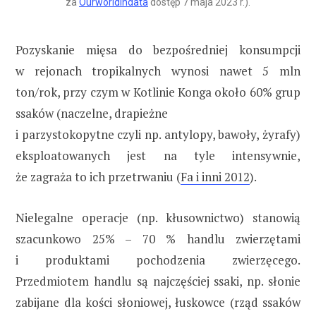
za
Ourworldindata
dostęp 7 maja 2023 r.).
Pozyskanie mięsa do bezpośredniej konsumpcji
w rejonach tropikalnych wynosi nawet 5 mln
ton/rok, przy czym w Kotlinie Konga około 60% grup
ssaków (naczelne, drapieżne
i parzystokopytne czyli np. antylopy, bawoły, żyrafy)
eksploatowanych jest na tyle intensywnie,
że zagraża to ich przetrwaniu (
Fa i inni 2012
).
Nielegalne operacje (np. kłusownictwo) stanowią
szacunkowo 25% – 70 % handlu zwierzętami
i produktami pochodzenia zwierzęcego.
Przedmiotem handlu są najczęściej ssaki, np. słonie
zabijane dla kości słoniowej, łuskowce (rząd ssaków