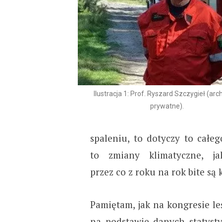
Ilustracja 1: Prof. Ryszard Szczygieł (ar
prywatne).
spaleniu, to dotyczy to całeg
to zmiany klimatyczne, ja
przez co z roku na rok bite są
Pamiętam, jak na kongresie l
na podstawie danych statyst