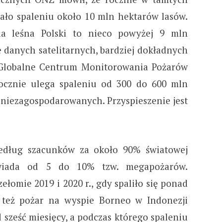
ało spaleniu około 10 mln hektarów lasów.
ia leśna Polski to nieco powyżej 9 mln
e danych satelitarnych, bardziej dokładnych
, Globalne Centrum Monitorowania Pożarów
rocznie ulega spaleniu od 300 do 600 mln
 niezagospodarowanych. Przyspieszenie jest
edług szacunków za około 90% światowej
owiada od 5 do 10% tzw. megapożarów.
zełomie 2019 i 2020 r., gdy spaliło się ponad
 też pożar na wyspie Borneo w Indonezji
d sześć miesięcy, a podczas którego spaleniu