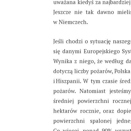
uważana kiedyś za najbardzie
Jeszcze nie tak dawno miel
w Niemczech.
Jeśli chodzi o sytuację nasze
się danymi Europejskiego Sys
Wynika z niego, że według da
dotyczą liczby pożarów, Polska
i Hiszpanii. W tym czasie śr
pożarów. Natomiast jesteś
średniej powierzchni roczne
hektarów rocznie, oraz dopi
powierzchni spalonej jedn
Co więcej, ponad 90% wszys