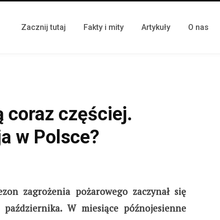
Zacznij tutaj
Fakty i mity
Artykuły
O nas
 coraz częściej.
ja w Polsce?
ezon zagrożenia pożarowego zaczynał się
 października. W miesiące późnojesienne