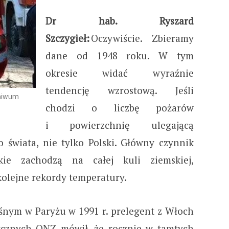
Dr hab. Ryszard
Szczygieł:
Oczywiście. Zbieramy
dane od 1948 roku. W tym
okresie widać wyraźnie
tendencję wzrostową. Jeśli
chiwum
chodzi o liczbę pożarów
i powierzchnię ulegającą
o świata, nie tylko Polski. Główny czynnik
kie zachodzą na całej kuli ziemskiej,
 kolejne rekordy temperatury.
eśnym w Paryżu w 1991 r. prelegent z Włoch
ycznych ONZ mówił, że rocznie w tamtych