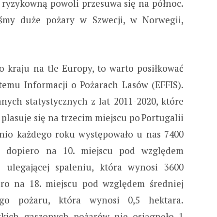
j ryzykowną powoli przesuwa się na północ.
iśmy duże pożary w Szwecji, w Norwegii,
go kraju na tle Europy, to warto posiłkować
temu Informacji o Pożarach Lasów (EFFIS).
nych statystycznych z lat 2011-2020, które
 plasuje się na trzecim miejscu po Portugalii
ednio każdego roku występowało u nas 7400
my dopiero na 10. miejscu pod względem
j ulegającej spaleniu, która wynosi 3600
ero na 18. miejscu pod względem średniej
ego pożaru, która wynosi 0,5 hektara.
tkich gaszonych pożarów nie osiągnęło 1