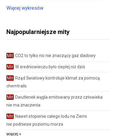
Więcej wykresów
Najpopularniejsze mity
Mit
CO2 to tylko nic nie znaczący gaz śladowy
Mit
W średniowieczu było cieplej niż dziś
Mit
Rząd Światowy kontroluje klimat za pomocą
chemtrails
Mit
Dwutlenek węgla emitowany przez człowieka
nie ma znaczenia
Mit
Nawet stopienie całego lodu na Ziemi
nie podniesie poziomu morza
więcej »