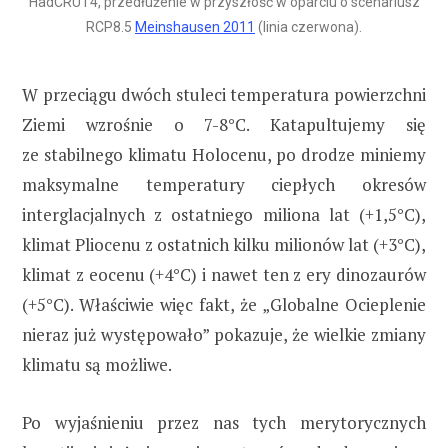
HadCRUT4, przedłużenie w przyszłość w oparciu o scenariusz
RCP8.5
Meinshausen 2011
(linia czerwona).
W przeciągu dwóch stuleci temperatura powierzchni
Ziemi wzrośnie o 7-8°C. Katapultujemy się
ze stabilnego klimatu Holocenu, po drodze miniemy
maksymalne temperatury ciepłych okresów
interglacjalnych z ostatniego miliona lat (+1,5°C),
klimat Pliocenu z ostatnich kilku milionów lat (+3°C),
klimat z eocenu (+4°C) i nawet ten z ery dinozaurów
(+5°C). Właściwie więc fakt, że „Globalne Ocieplenie
nieraz już występowało” pokazuje, że wielkie zmiany
klimatu są możliwe.
Po wyjaśnieniu przez nas tych merytorycznych