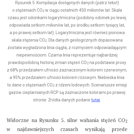
Rysunek 5: Kompilacja dostępnych danych (patrz tekst)
o stężeniach CO
w ciągu ostatnich 450 milionów lat. Skala
2
czasu jest odcinkami logarytmiczna (podobny odcinek po lewej
odpowiada setkom milionów lat, po środku setkom tysięcy lat,
a po prawej setkom lat). Logarytmiczna jest również pionowa
skala stężenia CO
. Dla danych geologicznych dopasowana
2
została wygładzona linia ciągła, z rozmyciem odpowiadającym
niepewnościom. Czarna linia reprezentuje najbardziej
prawdopodobną historię zmian stężeń CO
na podstawie proxy
2
z 68% przedziałem ufności zaznaczonym kolorem czerwonym,
a 95% przedziałem ufności kolorem różowym. Niebieska linia
to dane o stężeniach CO
z rdzeni lodowych. Scenariusze emisji
2
gazów cieplarnianych RCP są zaznaczone kolorami po prawej
stronie. Źródła danych podane
tutaj
.
Widoczne na Rysunku 5. silne wahania stężeń CO
2
w najdawniejszych czasach wynikają przede