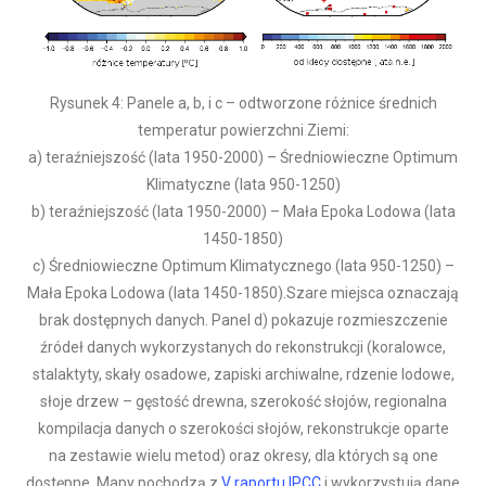
Rysunek 4: Panele a, b, i c – odtworzone różnice średnich
temperatur powierzchni Ziemi:
a) teraźniejszość (lata 1950-2000) – Średniowieczne Optimum
Klimatyczne (lata 950-1250)
b) teraźniejszość (lata 1950-2000) – Mała Epoka Lodowa (lata
1450-1850)
c) Średniowieczne Optimum Klimatycznego (lata 950-1250) –
Mała Epoka Lodowa (lata 1450-1850).Szare miejsca oznaczają
brak dostępnych danych. Panel d) pokazuje rozmieszczenie
źródeł danych wykorzystanych do rekonstrukcji (koralowce,
stalaktyty, skały osadowe, zapiski archiwalne, rdzenie lodowe,
słoje drzew – gęstość drewna, szerokość słojów, regionalna
kompilacja danych o szerokości słojów, rekonstrukcje oparte
na zestawie wielu metod) oraz okresy, dla których są one
dostępne. Mapy pochodzą z
V raportu IPCC
i wykorzystują dane