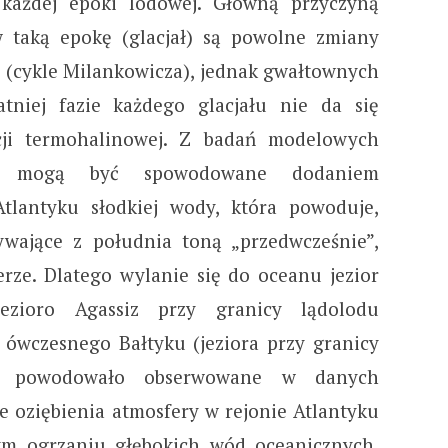
każdej epoki lodowej. Główną przyczyną
 taką epokę (glacjał) są powolne zmiany
 (cykle Milankowicza), jednak gwałtownych
tniej fazie każdego glacjału nie da się
cji termohalinowej. Z badań modelowych
y mogą być spowodowane dodaniem
lantyku słodkiej wody, która powoduje,
ywające z południa toną „przedwcześnie”,
rze. Dlatego wylanie się do oceanu jezior
ezioro Agassiz przy granicy lądolodu
ówczesnego Bałtyku (jeziora przy granicy
o), powodowało obserwowane w danych
 oziębienia atmosfery w rejonie Atlantyku
ym ogrzaniu głębokich wód oceanicznych,