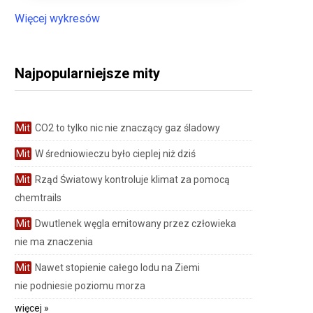
Więcej wykresów
Najpopularniejsze mity
Mit
CO2 to tylko nic nie znaczący gaz śladowy
Mit
W średniowieczu było cieplej niż dziś
Mit
Rząd Światowy kontroluje klimat za pomocą
chemtrails
Mit
Dwutlenek węgla emitowany przez człowieka
nie ma znaczenia
Mit
Nawet stopienie całego lodu na Ziemi
nie podniesie poziomu morza
więcej »