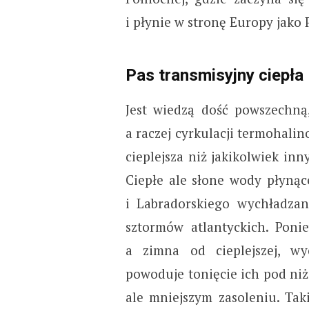
i płynie w stronę Europy jako
Pas transmisyjny ciepła
Jest wiedzą dość powszechną,
a raczej cyrkulacji termohalino
cieplejsza niż jakikolwiek inn
Ciepłe ale słone wody płynąc
i Labradorskiego wychładza
sztormów atlantyckich. Ponie
a zimna od cieplejszej, w
powoduje tonięcie ich pod ni
ale mniejszym zasoleniu. Tak