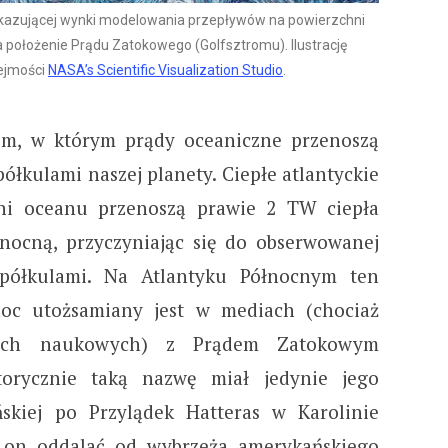
kazującej wynki modelowania przepływów na powierzchni
położenie Prądu Zatokowego (Golfsztromu). Ilustrację
ejmości
NASA’s Scientific Visualization Studio
.
em, w którym prądy oceaniczne przenoszą
półkulami naszej planety. Ciepłe atlantyckie
ni oceanu przenoszą prawie 2 TW ciepła
nocną, przyczyniając się do obserwowanej
 półkulami. Na Atlantyku Północnym ten
noc utożsamiany jest w mediach (chociaż
łach naukowych) z Prądem Zatokowym
storycznie taką nazwę miał jedynie jego
skiej po Przylądek Hatteras w Karolinie
ę on oddalać od wybrzeża amerykańskiego