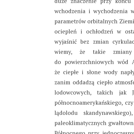
duże znaczenie przy końcu 
wchodzenia i wychodzenia w
parametrów orbitalnych Ziemi
ociepleń i ochłodzeń w osta
wyjaśnić bez zmian cyrkula
wiemy, że takie zmian
do powierzchniowych wód At
że ciepłe i słone wody napł
zanim oddadzą ciepło atmosfe
lodowcowych, takich jak J
północnoamerykańskiego, czy 
lądolodu skandynawskieg
paleoklimatycznych gwałtowne
Północnego przy jednoczesn