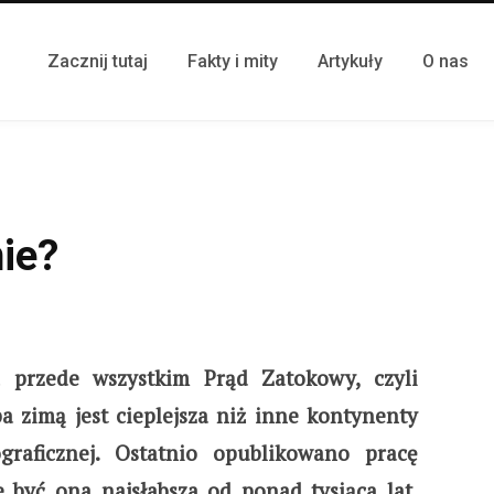
Zacznij tutaj
Fakty i mity
Artykuły
O nas
ie?
a przede wszystkim Prąd Zatokowy, czyli
a zimą jest cieplejsza niż inne kontynenty
graficznej. Ostatnio opublikowano pracę
być ona najsłabsza od ponad tysiąca lat.