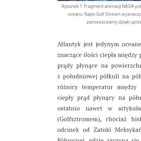
Rysunek 1: Fragment animacji NASA po
oceanu. Napis Gulf Stream wyznacza 
zamieszczamy dzięki uprz
Atlantyk jest jedynym ocean
znaczące ilości ciepła między 
prądy płynące na powierzch
z południowej półkuli na pół
różnicy temperatur między
ciepły prąd płynący na pół
ostatnio nawet w artyku
(Golfsztromem), chociaż hi
odcinek od Zatoki Meksykań
Północnej, gdzie zaczyna si