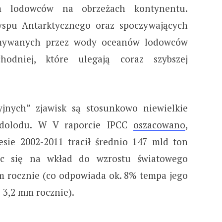
m lodowców na obrzeżach kontynentu.
yspu Antarktycznego oraz spoczywających
mywanych przez wody oceanów lodowców
hodniej, które ulegają coraz szybszej
jnych” zjawisk są stosunkowo niewielkie
ądolodu. W V raporcie IPCC
oszacowano
,
sie 2002-2011 tracił średnio 147 mld ton
ając się na wkład do wzrostu światowego
 rocznie (co odpowiada ok. 8% tempa jego
 3,2 mm rocznie).