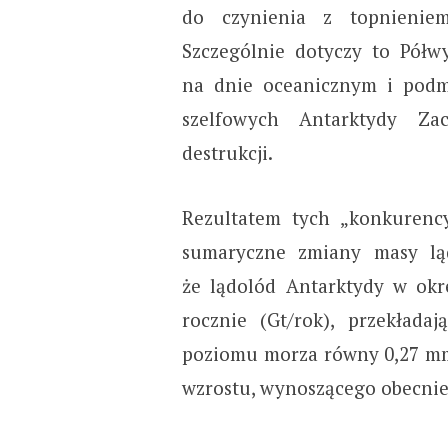
do czynienia z topnienie
Szczególnie dotyczy to Półw
na dnie oceanicznym i pod
szelfowych Antarktydy Zac
destrukcji.
Rezultatem tych „konkurency
sumaryczne zmiany masy l
że lądolód Antarktydy w okre
rocznie (Gt/rok), przekład
poziomu morza równy 0,27 mm
wzrostu, wynoszącego obecnie