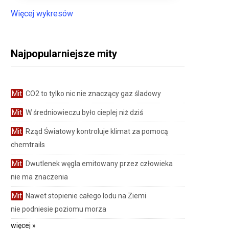
Więcej wykresów
Najpopularniejsze mity
Mit
CO2 to tylko nic nie znaczący gaz śladowy
Mit
W średniowieczu było cieplej niż dziś
Mit
Rząd Światowy kontroluje klimat za pomocą
chemtrails
Mit
Dwutlenek węgla emitowany przez człowieka
nie ma znaczenia
Mit
Nawet stopienie całego lodu na Ziemi
nie podniesie poziomu morza
więcej »