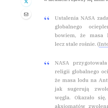
Ustalenia NASA zad
globalnego ociep
bowiem, że masa l
lecz stale rośnie. (
Int
NASA przygotował
religii globalnego o
że masa lodu na Anta
jak sugerują zwol
węgla. Okazało się
aksjomatów zwolenni