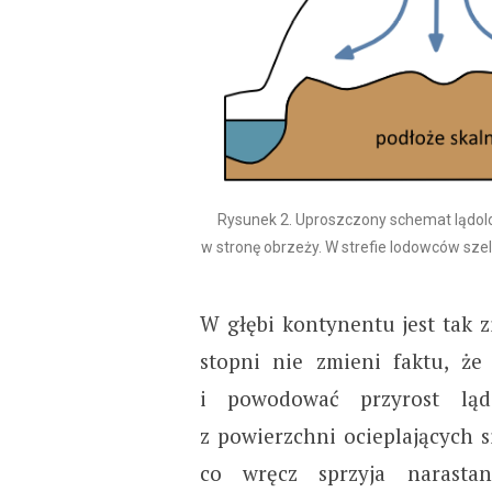
Rysunek 2. Uproszczony schemat lądolo
w stronę obrzeży. W strefie lodowców sze
W głębi kontynentu jest tak 
stopni nie zmieni faktu, ż
i powodować przyrost ląd
z powierzchni ocieplających 
co wręcz sprzyja narasta