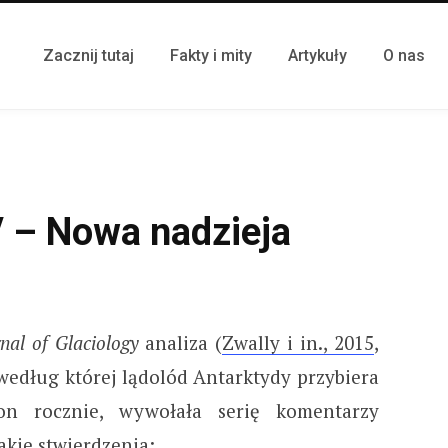
Zacznij tutaj
Fakty i mity
Artykuły
O nas
V – Nowa nadzieja
nal of Glaciology
analiza (
Zwally i in., 2015
,
 według której lądolód Antarktydy przybiera
n rocznie, wywołała serię komentarzy
takie stwierdzenia: