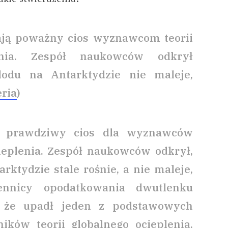
ają poważny cios wyznawcom teorii
lenia. Zespół naukowców odkrył
odu na Antarktydzie nie maleje,
eria
)
a prawdziwy cios dla wyznawców
cieplenia. Zespół naukowców odkrył,
rktydzie stale rośnie, a nie maleje,
ennicy opodatkowania dwutlenku
, że upadł jeden z podstawowych
ków teorii globalnego ocieplenia.