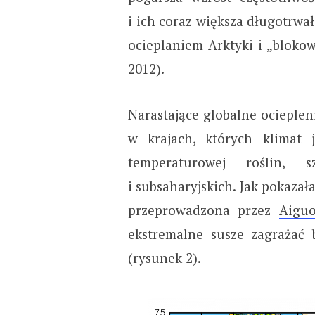
i ich coraz większa długotrw
ocieplaniem Arktyki i
„blokow
2012
).
Narastające globalne ocieple
w krajach, których klimat 
temperaturowej roślin, 
i subsaharyjskich. Jak pokaz
przeprowadzona przez
Aigu
ekstremalne susze zagrażać
(rysunek 2).