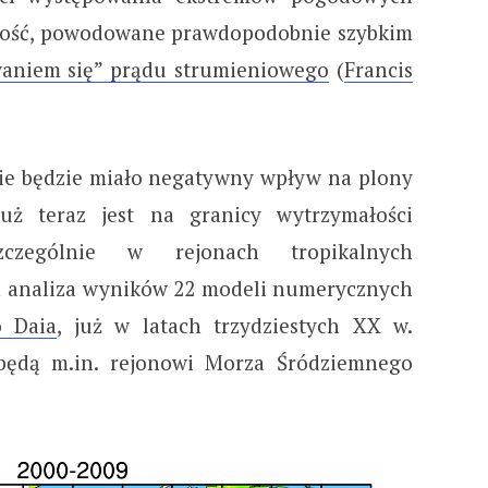
ałość, powodowane prawdopodobnie szybkim
aniem się” prądu strumieniowego
(
Francis
nie będzie miało negatywny wpływ na plony
już teraz jest na granicy wytrzymałości
szczególnie w rejonach tropikalnych
ała analiza wyników 22 modeli numerycznych
o Daia
, już w latach trzydziestych XX w.
 będą m.in. rejonowi Morza Śródziemnego