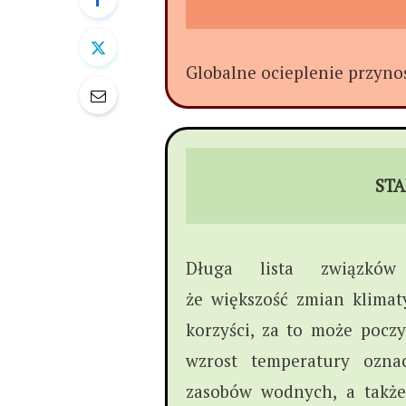
Globalne ocieplenie przyno
STA
Długa lista związków 
że większość zmian klimat
korzyści, za to może pocz
wzrost temperatury ozna
zasobów wodnych, a także