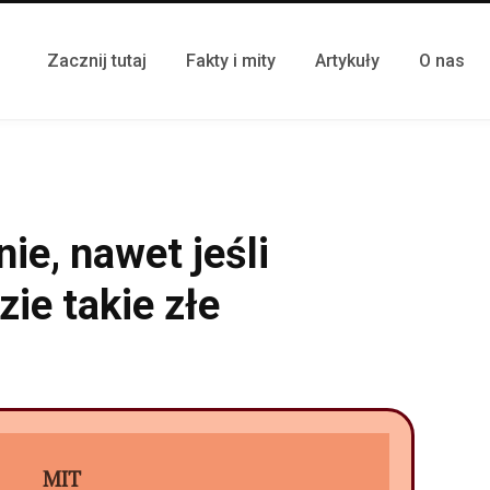
Zacznij tutaj
Fakty i mity
Artykuły
O nas
ie, nawet jeśli
zie takie złe
MIT