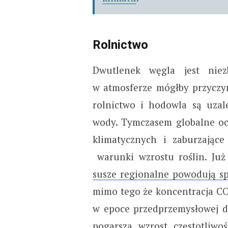
Rolnictwo
Dwutlenek węgla jest niez
w atmosferze mógłby przyczyn
rolnictwo i hodowla są uzal
wody. Tymczasem globalne oci
klimatycznych i zaburzając
warunki wzrostu roślin. Ju
susze regionalne powodują sp
mimo tego że koncentracja C
w epoce przedprzemysłowej d
pogarsza wzrost częstotliw