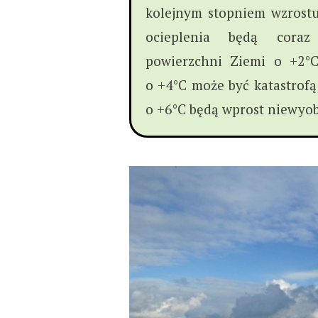
kolejnym stopniem wzrost
ocieplenia będą coraz
powierzchni Ziemi o +2°
o +4°C może być katastrof
o +6°C będą wprost niewyob