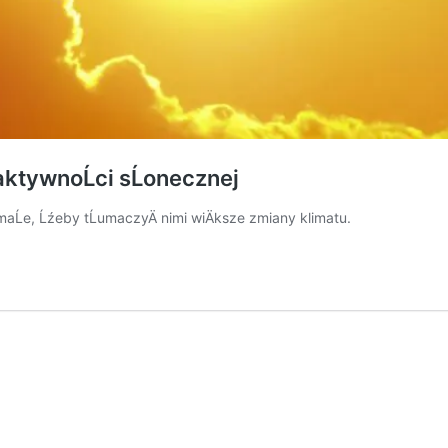
aktywnoĹci sĹonecznej
maĹe, Ĺźeby tĹumaczyÄ nimi wiÄksze zmiany klimatu.