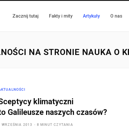
Zacznij tutaj
Fakty i mity
Artykuły
O nas
NOŚCI NA STRONIE NAUKA O K
AKTUALNOŚCI
Sceptycy klimatyczni
to Galileusze naszych czasów?
9 WRZEŚNIA 2013
8 MINUT CZYTANIA