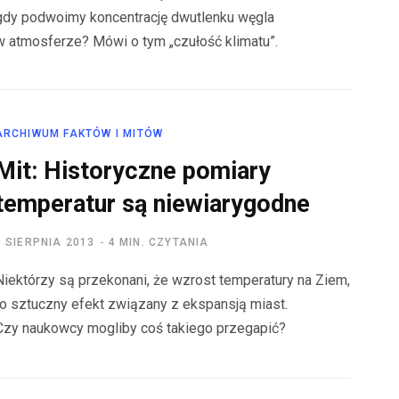
gdy podwoimy koncentrację dwutlenku węgla
w atmosferze? Mówi o tym „czułość klimatu”.
ARCHIWUM FAKTÓW I MITÓW
Mit: Historyczne pomiary
temperatur są niewiarygodne
3 SIERPNIA 2013
4 MIN. CZYTANIA
Niektórzy są przekonani, że wzrost temperatury na Ziem,
to sztuczny efekt związany z ekspansją miast.
Czy naukowcy mogliby coś takiego przegapić?