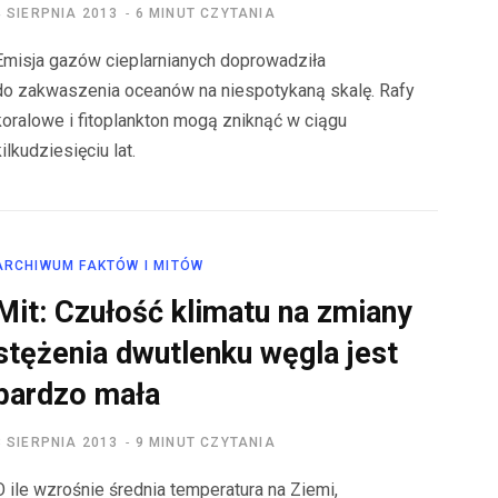
4 SIERPNIA 2013
6 MINUT CZYTANIA
Emisja gazów cieplarnianych doprowadziła
do zakwaszenia oceanów na niespotykaną skalę. Rafy
koralowe i fitoplankton mogą zniknąć w ciągu
kilkudziesięciu lat.
ARCHIWUM FAKTÓW I MITÓW
Mit: Czułość klimatu na zmiany
stężenia dwutlenku węgla jest
bardzo mała
3 SIERPNIA 2013
9 MINUT CZYTANIA
O ile wzrośnie średnia temperatura na Ziemi,