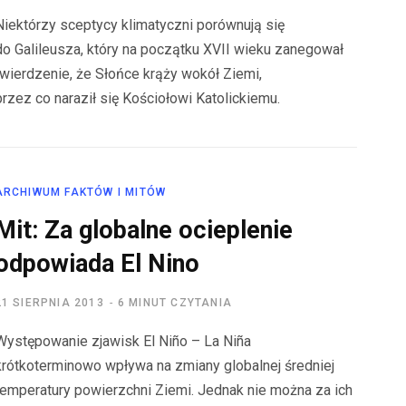
Niektórzy sceptycy klimatyczni porównują się
do Galileusza, który na początku XVII wieku zanegował
twierdzenie, że Słońce krąży wokół Ziemi,
przez co naraził się Kościołowi Katolickiemu.
ARCHIWUM FAKTÓW I MITÓW
Mit: Za globalne ocieplenie
odpowiada El Nino
21 SIERPNIA 2013
6 MINUT CZYTANIA
Występowanie zjawisk El Niño – La Niña
krótkoterminowo wpływa na zmiany globalnej średniej
temperatury powierzchni Ziemi. Jednak nie można za ich