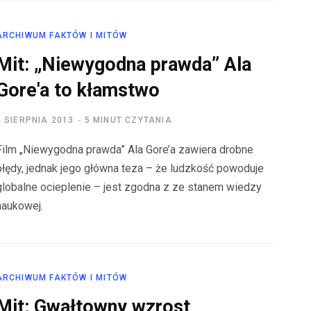
ARCHIWUM FAKTÓW I MITÓW
Mit: „Niewygodna prawda” Ala
Gore'a to kłamstwo
6 SIERPNIA 2013
5 MINUT CZYTANIA
Film „Niewygodna prawda” Ala Gore’a zawiera drobne
błędy, jednak jego główna teza – że ludzkość powoduje
globalne ocieplenie – jest zgodna z ze stanem wiedzy
naukowej.
ARCHIWUM FAKTÓW I MITÓW
Mit: Gwałtowny wzrost