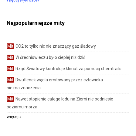
Więcej wykresów
Najpopularniejsze mity
Mit
CO2 to tylko nic nie znaczący gaz śladowy
Mit
W średniowieczu było cieplej niż dziś
Mit
Rząd Światowy kontroluje klimat za pomocą chemtrails
Mit
Dwutlenek węgla emitowany przez człowieka
nie ma znaczenia
Mit
Nawet stopienie całego lodu na Ziemi nie podniesie
poziomu morza
więcej »